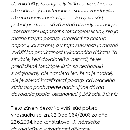
dovolateľky, že originály listín sú  všeobecne 
ako dôkazný prostriedok zásadne vhodnejšie, 
ako ich neoverené  kópie, a že by sa súd, 
pokiaľ pre to nie sú závažné dôvody, nemal pri 
 dokazovaní uspokojiť s fotokópiou listiny, nie je 
možné takýto postup  prehlásiť za postup 
odporujúci zákonu, a v tejto súvislosti je možné 
 zvážiť len preukaznosť vykonaného dôkazu. Za 
situácie, keď dovolateľka  netvrdí, že jej 
predložené fotokópie listín sa nezhodujú 
s originálmi,  ale namieta len, že to je možné, 
nie je dôvod kvalifikovať postup  odvolacieho 
súdu ako pochybenie naplňujúce dôvod 
dovolania podľa  ustanovení § 242 ods. 3 O.s.ř..
“
Tieto závery český Najvyšší súd potvrdil 
v rozsudku sp. zn. 32 Odo 964/2003 zo dňa 
22.6.2004, kde konštatoval „
K  námietke 
dovolateľky o vykonávaní dôkazov 