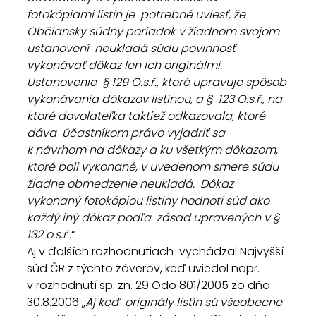
fotokópiami listín je  potrebné uviesť, že 
Občiansky súdny poriadok v žiadnom svojom 
ustanovení  neukladá súdu povinnosť 
vykonávať dôkaz len ich originálmi. 
Ustanovenie  § 129 O.s.ř., ktoré upravuje spôsob 
vykonávania dôkazov listinou, a §  123 O.s.ř., na 
ktoré dovolateľka taktiež odkazovala, ktoré 
dáva  účastníkom právo vyjadriť sa 
k návrhom na dôkazy a ku všetkým dôkazom,  
ktoré boli vykonané, v uvedenom smere súdu 
žiadne obmedzenie neukladá.  Dôkaz 
vykonaný fotokópiou listiny hodnotí súd ako 
každý iný dôkaz podľa  zásad upravených v § 
132 o.s.ř..
“
Aj v ďalších rozhodnutiach  vychádzal Najvyšší 
súd ČR z týchto záverov, keď uviedol napr.  
v rozhodnutí sp. zn. 29 Odo 801/2005 zo dňa 
30.8.2006 „
Aj keď  originály listín sú všeobecne 