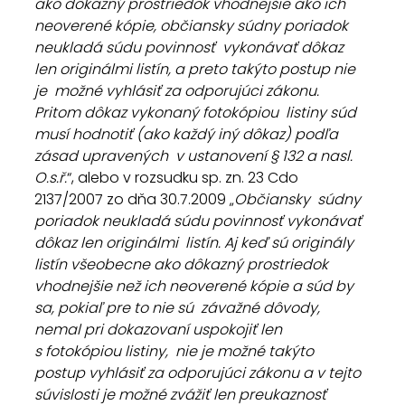
ako dôkazný prostriedok vhodnejšie ako ich  
neoverené kópie, občiansky súdny poriadok 
neukladá súdu povinnosť  vykonávať dôkaz 
len originálmi listín, a preto takýto postup nie 
je  možné vyhlásiť za odporujúci zákonu. 
Pritom dôkaz vykonaný fotokópiou  listiny súd 
musí hodnotiť (ako každý iný dôkaz) podľa 
zásad upravených  v ustanovení § 132 a nasl. 
O.s.ř.
“, alebo v rozsudku sp. zn. 23 Cdo 
2137/2007 zo dňa 30.7.2009 „
Občiansky  súdny 
poriadok neukladá súdu povinnosť vykonávať 
dôkaz len originálmi  listín. Aj keď sú originály 
listín všeobecne ako dôkazný prostriedok  
vhodnejšie než ich neoverené kópie a súd by 
sa, pokiaľ pre to nie sú  závažné dôvody, 
nemal pri dokazovaní uspokojiť len 
s fotokópiou listiny,  nie je možné takýto  
postup vyhlásiť za odporujúci zákonu a v tejto  
súvislosti je možné zvážiť len preukaznosť 