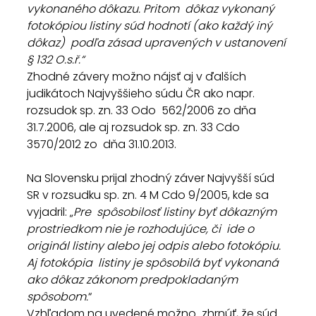
vykonaného dôkazu. Pritom  dôkaz vykonaný 
fotokópiou listiny súd hodnotí (ako každý iný 
dôkaz)  podľa zásad upravených v ustanovení 
§ 132 O.s.ř.“
Zhodné závery možno nájsť aj v ďalších  
judikátoch Najvyššieho súdu ČR ako napr. 
rozsudok sp. zn. 33 Odo  562/2006 zo dňa 
31.7.2006, ale aj rozsudok sp. zn. 33 Cdo 
3570/2012 zo  dňa 31.10.2013.
Na Slovensku prijal zhodný záver Najvyšší súd 
SR v rozsudku sp. zn. 4 M Cdo 9/2005, kde sa 
vyjadril: „
Pre  spôsobilosť listiny byť dôkazným 
prostriedkom nie je rozhodujúce, či  ide o 
originál listiny alebo jej odpis alebo fotokópiu. 
Aj fotokópia  listiny je spôsobilá byť vykonaná 
ako dôkaz zákonom predpokladaným  
spôsobom.
“
Vzhľadom na uvedené možno  zhrnúť, že súd 