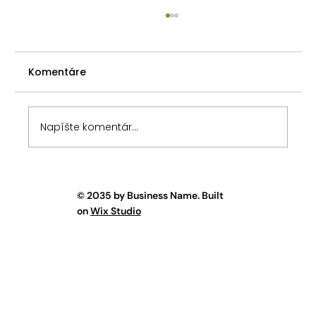
Predkupné právo spoluvlastníka -
premlčacia doba pri nahradení
prejavu vôle
Komentáre
V článku Zákonné predkupné právo
spoluvlastníka som poukázal na tri
spôsoby riešenia situácie pri porušení
predkupného práva podielového
Napíšte komentár...
spoluvlastníka v prípade, keď prevádzajúci
spoluvlastník nevyk
© 2035 by Business Name. Built
on
Wix Studio