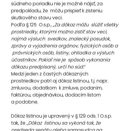
súdneho poriadku nie je možné nájsť, za 
predpokladu, že  môžu prispieť k zisteniu 
skutkového stavu veci.
Podľa § 125  O.s.p., „
Za dôkaz môžu  slúžiť všetky 
prostriedky, ktorými možno zistiť stav veci, 
najmä výsluch  svedkov, znalecký posudok, 
zprávy a vyjadrenia orgánov, fyzických osôb a 
 právnických osôb, listiny, ohliadka a výsluch 
účastníkov. Pokiaľ nie je  spôsob vykonania 
dôkazu predpísaný, určí ho súd.
“
Medzi jeden z častých dôkazných  
prostriedkov patrí aj dôkaz listinou, t.j. napr. 
zmluvou, dodatkom  k zmluve, podaním, 
faktúrou, objednávkou, dodacím listom 
a podobne.
Dôkaz listinou je upravený v § 129 ods. 1 O.s.p. 
tak, že „
Dôkaz  listinou sa vykoná tak, že 
predseda senátu alebo samosudca na  