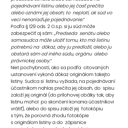
pojednávaní listinu alebo jej časť prečíta 
alebo oznámi jej obsah; to  neplatí, ak súd vo 
veci nenariaďuje pojednávanie.
“
Podľa § 129 ods. 2 O.s.p. si ju súd môže 
zabezpečiť aj sám: „
Predseda  senátu alebo 
samosudca môže uložiť tomu, kto má listinu 
potrebnú na  dôkaz, aby ju predložil, alebo ju 
obstará sám od iného súdu, orgánu  alebo 
právnickej osoby.
“
Niet pochybností, ako sa podľa  citovaných 
ustanovení vykoná dôkaz originálom takejto 
listiny. Sudca si  listinu vyžiada, na pojednávaní 
účastníkom nahlas prečíta jej obsah, do  spisu 
založí jej originál (do prílohovej obálky tak, aby 
listinu mohol  po skončení konania účastníkovi 
vrátiť), alebo do spisu založí jej  fotokópiu 
s tým, že porovná zhodu fotokópie 
s originálom listiny a do  zápisnice 