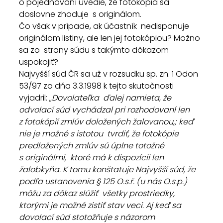
o pojednávaní uvedie, že fotokópia sa 
doslovne zhoduje  s originálom.
Čo však v prípade, ak účastník  nedisponuje 
originálom listiny, ale len jej fotokópiou? Možno 
sa zo  strany súdu s takýmto dôkazom 
uspokojiť?
Najvyšší súd ČR sa už v rozsudku sp. zn. 1 Odon 
53/97 zo dňa 3.3.1998 k tejto skutočnosti 
vyjadril: „
Dovolateľka  ďalej namieta, že 
odvolací súd vychádzal pri rozhodovaní len  
z fotokópií zmlúv doložených žalovanou,; keď 
nie je možné s istotou  tvrdiť, že fotokópie 
predložených zmlúv sú úplne totožné 
s originálmi,  ktoré má k dispozícii len 
žalobkyňa. K tomu konštatuje Najvyšší súd, že  
podľa ustanovenia § 125 O.s.ř. (u nás O.s.p.) 
môžu za dôkaz slúžiť  všetky prostriedky, 
ktorými je možné zistiť stav veci. Aj keď sa  
dovolací súd stotožňuje s názorom 