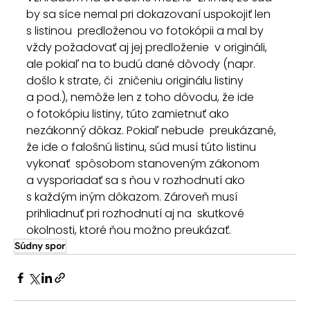
by sa síce nemal pri dokazovaní uspokojiť len 
s listinou  predloženou vo fotokópii a mal by 
vždy požadovať aj jej predloženie  v origináli, 
ale pokiaľ na to budú dané dôvody (napr. 
došlo k strate, či  zničeniu originálu listiny 
a pod.), nemôže len z toho dôvodu, že ide  
o fotokópiu listiny, túto zamietnuť ako 
nezákonný dôkaz. Pokiaľ nebude  preukázané, 
že ide o falošnú listinu, súd musí túto listinu 
vykonať  spôsobom stanoveným zákonom 
a vysporiadať sa s ňou v rozhodnutí ako  
s každým iným dôkazom. Zároveň musí 
prihliadnuť pri rozhodnutí aj na  skutkové 
okolnosti, ktoré ňou možno preukázať.
Súdny spor