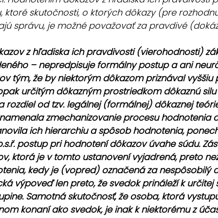
 ktoré skutočnosti, o ktorých dôkazy (pre rozhodn
jú správu, je možné považovať za pravdivé (dokáza
azov z hľadiska ich pravdivosti (vierohodnosti) zá
deného – nepredpisuje formálny postup a ani neur
ov tým, že by niektorým dôkazom priznával vyššiu 
pak určitým dôkazným prostriedkom dôkaznú silu 
a rozdiel od tzv. legálnej (formálnej) dôkaznej teórie
znamenala zmechanizovanie procesu hodnotenia d
anovila ich hierarchiu a spôsob hodnotenia, ponec
o.s.ř. postup pri hodnotení dôkazov úvahe súdu. Zá
v, ktorá je v tomto ustanovení vyjadrená, preto n
tenia, kedy je (vopred) označená za nespôsobilý 
á výpoveď len preto, že svedok prináleží k určitej 
upine. Samotná skutočnosť, že osoba, ktorá vystupu
om konaní ako svedok, je inak k niektorému z účas