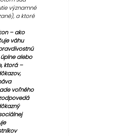
utie významné 
né), a ktoré 
kon – ako 
čuje váhu 
pravdivostnú 
úplne alebo 
, ktorá – 
ôkazov, 
háva 
sade voľného 
ezodpovedá 
dôkazný 
sociálnej 
je 
tníkov 