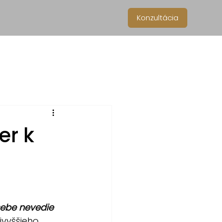
Konzultácia
er k
ebe nevedie 
vyššieho 