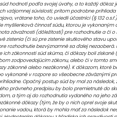
súd hodnotí podľa svojej úvahy, a to každý dôkaz j
ich vzájomnej súvislosti; pritom podrobne prihliada 
javo, vrátane toho, čo uviedli účastníci (§ 132 o.s.ř
e myšlienková činnosť súdu, ktorou je vykonaným
ta závažnosti (dôležitosti) pre rozhodnutie a či o
vé zistenia (či sú pre zistenie skutkového stavu upot
pre rozhodnutie bezvýznamné sa ďalej nezaoberá. P
 ich zákonnosti súd skúma, či dôkazy boli získané
om zodpovedajúcim zákonu, alebo či v tomto sme
azy zákonné alebo nezákonné). K dôkazom, ktoré bol
o vykonané v rozpore so všeobecne záväznými pr
rihliadne. Opačný postup súd by mal za následok, 
ho právneho predpisu by bolo premietnuté do sk
dom, a tým aj do rozhodnutia vydaného na jeho zá
ezákonné dôkazy (tým, že by o nich oprel svoje skut
 konanie vadou, ktorá by mohla mať za následok ne
i. Hodnotením dôkazov z hľadiska ich pravdivosti 