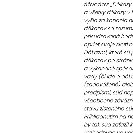
dôvodov: 
„Dôkazy 
a všetky dôkazy v 
vyšlo za konania na
dôkazov sa rozumi
prisudzovaná hodno
oprieť svoje skutko
Dôkazmi, ktoré sú 
dôkazov po stránke
a vykonané spôsob
vady (či ide o dôk
(zadovážené) aleb
predpismi, súd nep
všeobecne záväzné
stavu zisteného sú
Prihliadnutím na n
by tak súd zaťažil
rozhodnutie vo vec