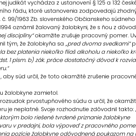
ej judikát vychádza z ustanovení § 125 a 132 česk
ího řádu, ktoré ustanovenia zodpovedajú zhodn
 č. 99/1963 Zb. slovenského Občianskeho súdneho
.1994 oznámil žalovaný žalobkyni, že s ňou z dôvod
j disciplíny“
 okamžite zrušuje pracovný pomer. U
il tým, že žalobkyňa sa 
„pred dvoma svedkami“
 p
la bez platenia niekoľko fliaš alkoholu a niekoľko kra
st. 1 písm. b) zák. práce dostatočný dôvod k rozvia
u.“
, aby súd určil, že toto okamžité zrušenie pracov
u žalobkyne zamietol.
 rozsudok prvostupňového súdu a určil, že okamžit
 je neplatné. Svoje rozhodnutie zdôvodnil takto: 
torým bolo riešené tvrdené priznanie žalobkyne 
varu v predajni, bola výpoveď z pracovného pomeru
šenia pozície žalobkyne odôvodnená poukazom na