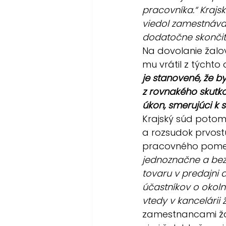
pracovníka.“ Krajs
viedol zamestnáva
dodatočne skončiť
Na dovolanie žalov
mu vrátil z týchto
je stanovené, že 
z rovnakého skutko
úkon, smerujúci k
Krajský súd potom
a rozsudok prvostu
pracovného pomeru
jednoznačne a bez
tovaru v predajni 
účastníkov o okoln
vtedy v kancelárii 
zamestnancami žal