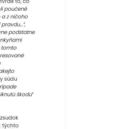
rdili to, čo 
li poučené 
 a z ničoho 
 pravdu…“, 
ívne podstatne 
ankyňami 
 tomto 
teresované 
 
kejto 
y súdu 
rípade 
niknutú škodu
“ 
ozsudok 
 týchto 