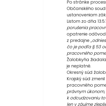
Po stránke procesn
Občanského soudn
ustanoveniam zák.
Listom zo dňa 13.5
porušenia pracovne
opatrenie odôvodn
z predajne 
„odnies
čo je podľa § 53 od
pracovného pomer
Žalobkyňa žiadala
je neplatné.
Okresný súd žalob
Krajský súd zmenil
pracovného pomeru
právnym úkonom, k
k odcudzovaniu to
len v záujme zlep