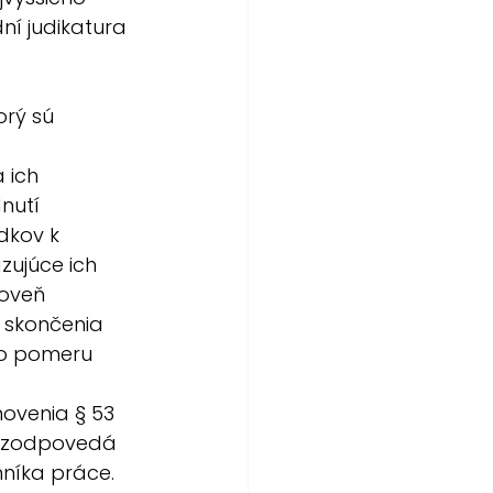
ní judikatura 
rý sú 
 
 ich 
utí 
dkov k 
zujúce ich 
roveň 
 skončenia 
o pomeru 
ovenia § 53 
R zodpovedá 
nníka práce. 