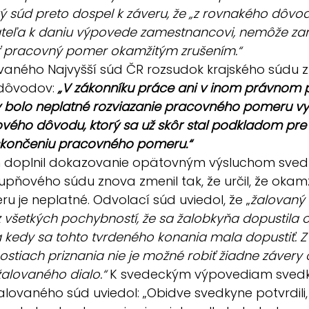
ký súd preto dospel k záveru, že „z rovnakého dôvod
teľa k daniu výpovede zamestnancovi, nemôže za
 pracovný pomer okamžitým zrušením.“
aného Najvyšší súd ČR rozsudok krajského súdu zr
 dôvodov: 
„V zákonníku práce ani v inom právnom p
by bolo neplatné rozviazanie pracovného pomeru v
vého dôvodu, ktorý sa už skôr stal podkladom pre 
 skončeniu pracovného pomeru.“
 doplnil dokazovanie opätovným výsluchom svedký
pňového súdu znova zmenil tak, že určil, že okamž
 je neplatné. Odvolací súd uviedol, že „
žalovaný 
 všetkých pochybností, že sa žalobkyňa dopustila
a kedy sa tohto tvrdeného konania mala dopustiť. Z 
ostiach priznania nie je možné robiť žiadne závery 
žalovaného dialo.“
 K svedeckým výpovediam svedkýň
ovaného súd uviedol: „Obidve svedkyne potvrdili,