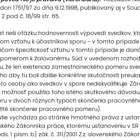
Cdon 1751/97 zo dňa 9.12.1998, publikovaný aj v Soud
2 pod č. 18/99 str. 65.
t rieši otázku hodnovernosti výpovedí svedkov, kto
kom vzťahu k účastníkovi sporu – v tomto prípade
ičom špecifickosť vzťahu v tomto prípade je daná
pomerom k žalovanému. Súd v uvedenom rozhodn
, že len existencia zamestnaneckého pomeru sve
oho aby tu boli ďalšie konkrétne skutočnosti preuka
eto osoby ako svedkov v spore nediskvalifikuje. Zá
aj možnosť použitia toho istého skutkového dôvodu
u v dvoch rôznych typoch skončenia pracovnéh
ité skončenie pracovného pomeru).
tie vychádza po stránke hmotného práva z ustan
českého Zákonníka práce, ktorému ustanoveniu v S
s. 1 písm. b) zák. č. 311/2001 Z.z. slovenského Záko