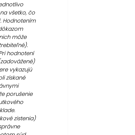
ednotlivo 
na všetko, čo 
.). Hodnotením 
 dôkazom 
 nich môže 
rebiteľné). 
ri hodnotení 
 (zadovážené) 
re vykazujú 
i získané 
ávnymi 
že porušenie 
utkového 
klade. 
kové zistenia) 
správne 
potom súd 