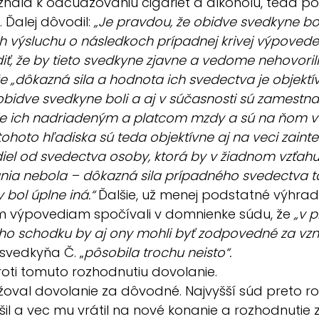
znala k odcudzovaniu cigariet a alkoholu, teda potv
 Ďalej dôvodil: 
„Je pravdou, že obidve svedkyne bo
 výsluchu o následkoch prípadnej krivej výpovede
iť, že by tieto svedkyne zjavne a vedome nehovorili
 že „dôkazná sila a hodnota ich svedectva je objekt
obidve svedkyne boli a aj v súčasnosti sú zamestn
 je ich nadriadeným a platcom mzdy a sú na ňom v
 tohoto hľadiska sú teda objektívne aj na veci zain
diel od svedectva osoby, ktorá by v žiadnom vzťahu
nia nebola – dôkazná sila prípadného svedectva ta
 bol úplne iná.“
 Ďalšie, už menej podstatné výhrad
 výpovediam spočívali v domnienke súdu, že 
„v p
ého schodku by aj ony mohli byť zodpovedné za vz
svedkyňa Č. „
pôsobila trochu neisto“.
oti tomuto rozhodnutiu dovolanie.
žoval dovolanie za dôvodné. Najvyšší súd preto r
šil a vec mu vrátil na nové konanie a rozhodnutie z