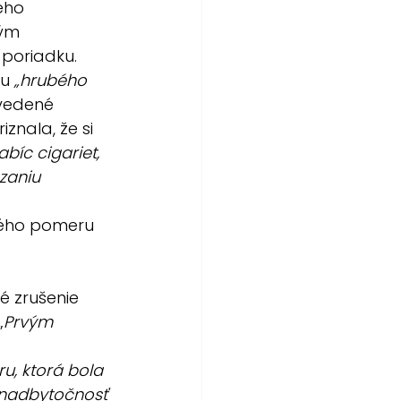
ého 
ým 
 poriadku.
u 
„hrubého 
vedené 
riznala, že si 
bíc cigariet, 
zaniu 
ného pomeru 
é zrušenie 
„
Prvým 
, ktorá bola 
 nadbytočnosť 