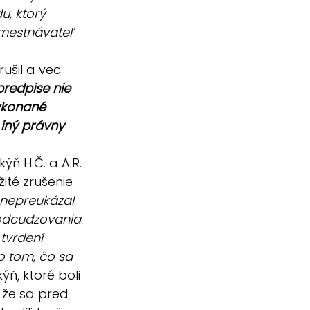
u, ktorý 
mestnávateľ 
ušil a vec 
redpise nie 
ykonané 
iný právny 
ň H.Č. a A.R. 
ité zrušenie 
nepreukázal 
 odcudzovania 
tvrdení 
o tom, čo sa 
, ktoré boli 
 že sa pred 