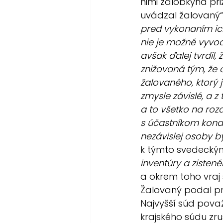
nimi žalobkyňa pri
uvádzal žalovaný“.
pred vykonaním ich
nie je možné vyvod
avšak ďalej tvrdil,
znižovaná tým, že 
žalovaného, ktorý
zmysle závislé, a z
a to všetko na roz
s účastníkom kona
nezávislej osoby by
k týmto svedeckým
inventúry a zisten
a okrem toho vraj 
Žalovaný podal pr
Najvyšší súd pova
krajského súdu zru