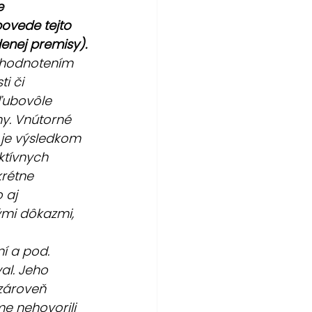
e 
ovede tejto 
enej premisy).
zhodnotením 
i či 
ľubovôle 
y. Vnútorné 
 je výsledkom 
tívnych 
krétne 
 aj 
mi dôkazmi, 
í a pod.
l. Jeho 
zároveň 
e nehovorili 