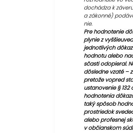
dochádza k záveru,
a zákonné) podáva
nie.
Pre hodnotenie dôk
plynie z vyššieuve
jednotlivých dôkaz
hodnotu alebo nao
sčasti odopieral. N
dôsledne vzaté – 
pretože vopred st
ustanovenie § 132 
hodnotenia dôkazo
taký spôsob hodno
prostriedok svedeck
alebo profesnej sk
v občianskom súdn