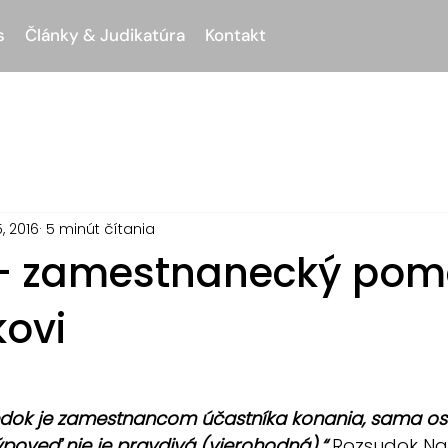
s
Články & Judikatúra
Kontakt
, 2016
5 minút čítania
- zamestnanecký pom
kovi
vedok je zamestnancom účastníka konania, sama os
ýpoveď nie je pravdivá (vierohodná).“ 
Rozsudok Naj