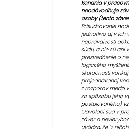
konania v pracov
neodôvodňuje záve
osoby (tento záve
Prisudzovanie hod
jednotlivo aj v ich
nepravdivosti dôka
súdu, a nie sú an
presvedčenie o ne
logického myšlien
skutočností vonkaj
prejednávanej veci
z rozporov medzi 
zo spôsobu jeho v
postulovaného) vz
Odvolací súd v pr
záver o nevieryhod
uvádza, že ´z ničo