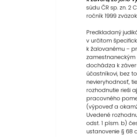
súdu ČR sp. zn. 2 
ročník 1999 zväzok 
Predkladaný judiká
v určitom špecific
k žalovanému – pr
zamestnaneckým 
dochádza k záveru
účastníkovi, bez t
nevieryhodnosť, ti
rozhodnutie rieši 
pracovného pomer
(výpoveď a okamž
Uvedené rozhodnu
odst. 1 písm. b) 
ustanovenie § 68 od