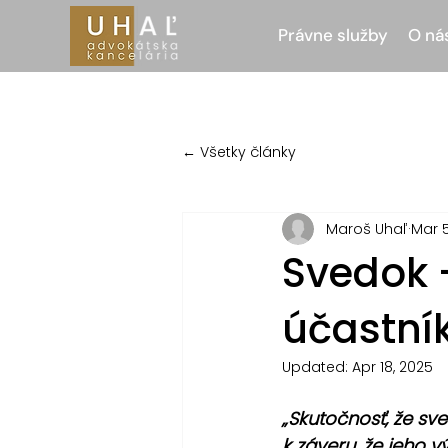
Právne služby
O ná
← Všetky články
Maroš Uhaľ
Mar 5
Svedok 
účastní
Updated:
Apr 18, 2025
„Skutočnosť, že s
k záveru, že jeho v