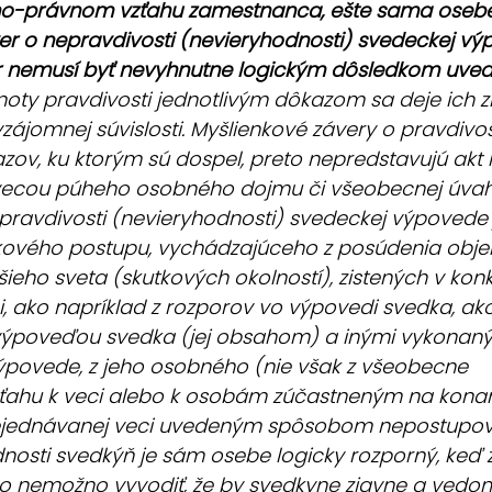
no-právnom vzťahu zamestnanca, ešte sama oseb
r o nepravdivosti (nevieryhodnosti) svedeckej výp
r nemusí byť nevyhnutne logickým dôsledkom uved
noty pravdivosti jednotlivým dôkazom sa deje ich 
 vzájomnej súvislosti. Myšlienkové závery o pravdivost
zov, ku ktorým sú dospel, preto nepredstavujú akt 
i vecou púheho osobného dojmu či všeobecnej úvah
pravdivosti (nevieryhodnosti) svedeckej výpovede
kového postupu, vychádzajúceho z posúdenia objek
šieho sveta (skutkových okolností), zistených v kon
, ako napríklad z rozporov vo výpovedi svedka, ako
výpoveďou svedka (jej obsahom) a inými vykonaný
ýpovede, z jeho osobného (nie však z všeobecne 
ťahu k veci alebo k osobám zúčastneným na konan
ejednávanej veci uvedeným spôsobom nepostupova
nosti svedkýň je sám osebe logicky rozporný, keď 
ho nemožno vyvodiť, že by svedkyne zjavne a vedom