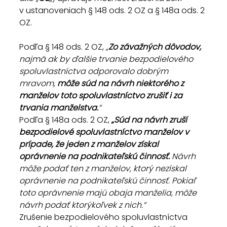
v ustanoveniach § 148 ods. 2 OZ a § 148a ods. 2 
OZ.
Podľa § 148 ods. 2 OZ, 
„
Zo závažných dôvodov,
najmä ak by ďalšie trvanie bezpodielového 
spoluvlastníctva odporovalo dobrým 
mravom, 
môže súd na návrh niektorého z 
manželov toto spoluvlastníctvo zrušiť i za 
trvania manželstva.
“
Podľa § 148a ods. 2 OZ, 
„Súd na návrh zruší 
bezpodielové spoluvlastníctvo manželov v 
prípade, že jeden z manželov získal 
oprávnenie na podnikateľskú činnosť.
 Návrh 
môže podať ten z manželov, ktorý nezískal 
oprávnenie na podnikateľskú činnosť. Pokiaľ 
toto oprávnenie majú obaja manželia, môže 
návrh podať ktorýkoľvek z nich.“
Zrušenie bezpodielového spoluvlastníctva 