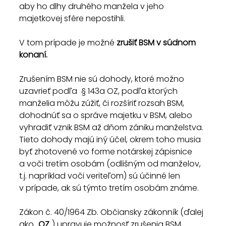
aby ho dlhy druhého manžela v jeho 
majetkovej sfére nepostihli.
V tom prípade je možné 
zrušiť BSM v súdnom 
konaní.
Zrušením BSM nie sú dohody, ktoré možno 
uzavrieť podľa  § 143a OZ, podľa ktorých 
manželia môžu zúžiť, či rozšíriť rozsah BSM, 
dohodnúť sa o správe majetku v BSM, alebo 
vyhradiť vznik BSM až dňom zániku manželstva. 
Tieto dohody majú iný účel, okrem toho musia 
byť zhotovené vo forme notárskej zápisnice 
a voči tretím osobám (odlišným od manželov, 
t.j. napríklad voči veriteľom) sú účinné len 
v prípade, ak sú týmto tretím osobám známe.
Zákon č. 40/1964 Zb. Občiansky zákonník (ďalej 
ako „
OZ
„) upravuje možnosť zrušenia BSM 