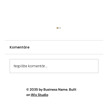
Predkupné právo spoluvlastníka -
premlčacia doba pri nahradení
prejavu vôle
Komentáre
V článku Zákonné predkupné právo
spoluvlastníka som poukázal na tri
spôsoby riešenia situácie pri porušení
predkupného práva podielového
Napíšte komentár...
spoluvlastníka v prípade, keď prevádzajúci
spoluvlastník nevyk
© 2035 by Business Name. Built
on
Wix Studio