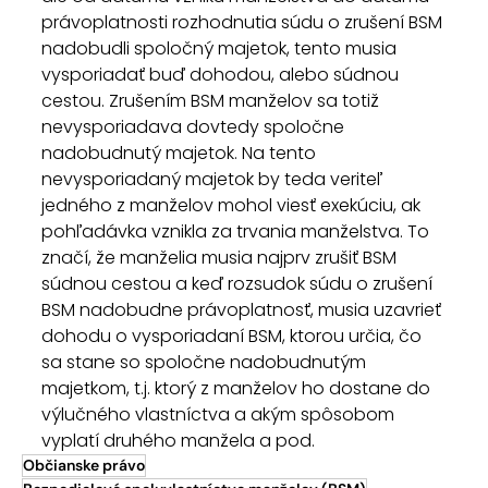
právoplatnosti rozhodnutia súdu o zrušení BSM 
nadobudli spoločný majetok, tento musia 
vysporiadať buď dohodou, alebo súdnou 
cestou. Zrušením BSM manželov sa totiž 
nevysporiadava dovtedy spoločne 
nadobudnutý majetok. Na tento 
nevysporiadaný majetok by teda veriteľ 
jedného z manželov mohol viesť exekúciu, ak 
pohľadávka vznikla za trvania manželstva. To 
značí, že manželia musia najprv zrušiť BSM 
súdnou cestou a keď rozsudok súdu o zrušení 
BSM nadobudne právoplatnosť, musia uzavrieť 
dohodu o vysporiadaní BSM, ktorou určia, čo 
sa stane so spoločne nadobudnutým 
majetkom, t.j. ktorý z manželov ho dostane do 
výlučného vlastníctva a akým spôsobom 
vyplatí druhého manžela a pod.
Občianske právo