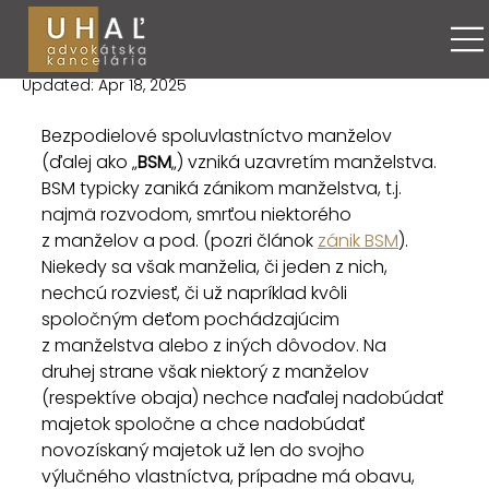
Maroš Uhaľ
Aug 4, 2018
3 minút čítania
BSM VII. - zrušenie
Updated:
Apr 18, 2025
Bezpodielové spoluvlastníctvo manželov 
(ďalej ako „
BSM
„) vzniká uzavretím manželstva. 
BSM typicky zaniká zánikom manželstva, t.j. 
najmä rozvodom, smrťou niektorého 
z manželov a pod. (pozri článok 
zánik BSM
). 
Niekedy sa však manželia, či jeden z nich, 
nechcú rozviesť, či už napríklad kvôli 
spoločným deťom pochádzajúcim 
z manželstva alebo z iných dôvodov. Na 
druhej strane však niektorý z manželov 
(respektíve obaja) nechce naďalej nadobúdať 
majetok spoločne a chce nadobúdať 
novozískaný majetok už len do svojho 
výlučného vlastníctva, prípadne má obavu, 