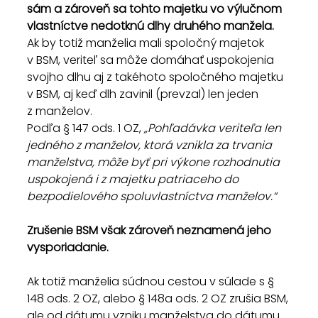
sám a zároveň sa tohto majetku vo výlučnom 
vlastníctve nedotknú dlhy druhého manžela.
Ak by totiž manželia mali spoločný majetok 
v BSM, veriteľ sa môže domáhať uspokojenia 
svojho dlhu aj z takéhoto spoločného majetku 
v BSM, aj keď dlh zavinil (prevzal) len jeden 
z manželov.
Podľa § 147 ods. 1 OZ, 
„Pohľadávka veriteľa len 
jedného z manželov, ktorá vznikla za trvania 
manželstva, môže byť pri výkone rozhodnutia 
uspokojená i z majetku patriaceho do 
bezpodielového spoluvlastníctva manželov.“
Zrušenie BSM však zároveň neznamená jeho 
vysporiadanie.
Ak totiž manželia súdnou cestou v súlade s § 
148 ods. 2 OZ, alebo § 148a ods. 2 OZ zrušia BSM, 
ale od dátumu vzniku manželstva do dátumu 