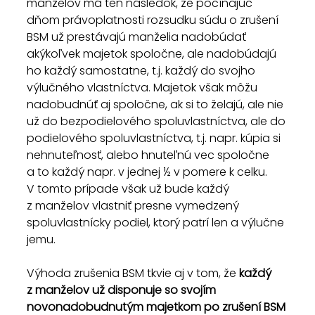
manželov má ten následok, že počínajúc 
dňom právoplatnosti rozsudku súdu o zrušení 
BSM už prestávajú manželia nadobúdať 
akýkoľvek majetok spoločne, ale nadobúdajú 
ho každý samostatne, t.j. každý do svojho 
výlučného vlastníctva. Majetok však môžu 
nadobudnúť aj spoločne, ak si to želajú, ale nie 
už do bezpodielového spoluvlastníctva, ale do 
podielového spoluvlastníctva, t.j. napr. kúpia si 
nehnuteľnosť, alebo hnuteľnú vec spoločne 
a to každý napr. v jednej ½ v pomere k celku. 
V tomto prípade však už bude každý 
z manželov vlastniť presne vymedzený 
spoluvlastnícky podiel, ktorý patrí len a výlučne 
jemu.
Výhoda zrušenia BSM tkvie aj v tom, že 
každý 
z manželov už disponuje so svojím 
novonadobudnutým majetkom po zrušení BSM 