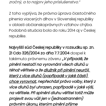
zročný, a to najprv jeho príslušenstvo.“
Z toho vyplýva, že právna úprava čiastočného 
plnenia viacerých dlhov v Slovenskej republiky 
v oblasti občianskoprávnych vzťahov chýba. 
Podobná situácia bola do roku 2014 aj v Českej 
republike.
Najvyšší súd Českej republiky v rozsudku sp. zn. 
21 Cdo 326/2004 zo dňa 7.7.2004 
dospel k 
takémuto právnemu záveru: 
„V případě, že 
plnění nestačí na vyrovnání všech dluhů u 
téhož věřitele a že 
dlužník při plnění neurčil, 
který z více dluhů (popřípadě v jaké části) 
chce vyrovnat
, nepřechází právo volby, který z 
více dluhů byl uhrazen, popřípadě v jaké výši, 
na věřitele. Při splnění dluhu věřitel totiž může 
projevit svou vůli jen v (jednostranném) 
právním úkonu, kterým plnění přijme 