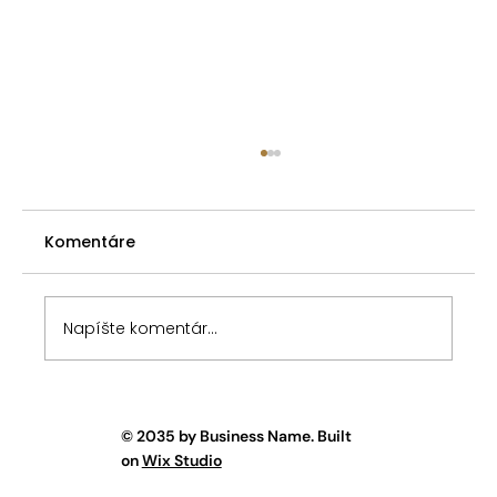
Predkupné právo spoluvlastníka -
premlčacia doba pri nahradení
prejavu vôle
Komentáre
V článku Zákonné predkupné právo
spoluvlastníka som poukázal na tri
spôsoby riešenia situácie pri porušení
predkupného práva podielového
Napíšte komentár...
spoluvlastníka v prípade, keď prevádzajúci
spoluvlastník nevyk
© 2035 by Business Name. Built
on
Wix Studio