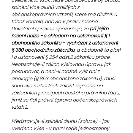
uvedeného však nelze dovozovat, že by otázka 
splnění více dluhů vzniklých z 
občanskoprávních vztahů, které má dlužník u 
téhož věřitele, nebyla v právu řešena. 
Dovolatel správně upozorňuje, že
 při jejím 
řešení nelze - s ohledem na ustanovení § 1 
obchodního zákoníku - vycházet z ustanovení 
§ 330 obchodního zákoníku
, a obdobně to platí 
i o ustanovení § 254 odst.2 zákoníku práce. 
Neobsahuje-li zákon výslovnou úpravu, jak 
postupovat, a není-li možné vyjít ani z 
analogie (§ 853 občanského zákoníku), musí 
soud své rozhodnutí založit zejména na 
základních principech českého právního řádu, 
jimiž se řídí právní úprava občanskoprávních 
vztahů. 
Představuje-li splnění dluhu (soluce) - jak 
uvedeno výše - v první řadě jednostranný 