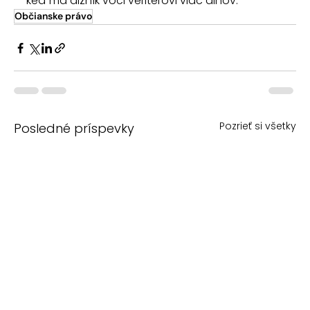
keď má dlžník voči veriteľovi viac dlhov.
Občianske právo
Pozrieť si všetky
Posledné príspevky