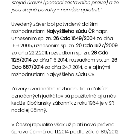
stejné úrovni (pomocí zástavního práva) a že 
jsou stejné povahy - nemůže uplatnit.“
Uvedený záver bol potvrdený ďalšími 
rozhodnutiami 
Najvyššieho súdu ČR
 napr. 
uznesením sp. zn. 
26 Cdo 1649/2004
 zo dňa 
15.6.2005, uznesením sp. zn. 
20 Cdo 1527/2009
zo dňa 22.2.2011, rozsudkom sp. zn. 
28 Cdo 
1128/2014
 zo dňa 11.6.2014, rozsudkom sp. zn. 
26 
Cdo 687/2014
 zo dňa 24.7.2014, ale aj inými 
rozhodnutiami Najvyššieho súdu ČR.
Závery uvedeného rozhodnutia a ďalších 
označených judikátov sú použiteľné aj u nás, 
keďže Občiansky zákonník z roku 1964 je v SR 
naďalej účinný.
V Českej republike však už platí nová právna 
úprava účinná od 1.1.2014 podľa zák. č. 89/2012 