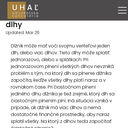
Maroš Uhaľ
Oct 14, 2018
5 minút čítania
Čiastočné plnenie na viaceré
dlhy
Updated:
Mar 26
Dlžník môže mať voči svojmu veriteľovi jeden 
dlh, alebo viac dlhov. Tieto dlhy môže splatiť 
jednorazovo, alebo v splátkach. Pri 
jednorazovom plnení všetkých dlhov nevzniká 
problém s tým, na ktorý dlh sa plnenie dlžníka 
započíta, keďže všetky dlhy platí naraz a v 
rovnakom čase. Pri čiastočnom plnení 
jediného dlhu dlžníka je tiež zrejmé, ktorý dlh sa 
čiastočným plnením plní. Iná situácia vzniká v 
prípade, ak dlžník má viac dlhov a nemá 
dostatočné finančné prostriedky, aby naraz 
splatil všetky. Na ktorý z dlhov teda započítať 