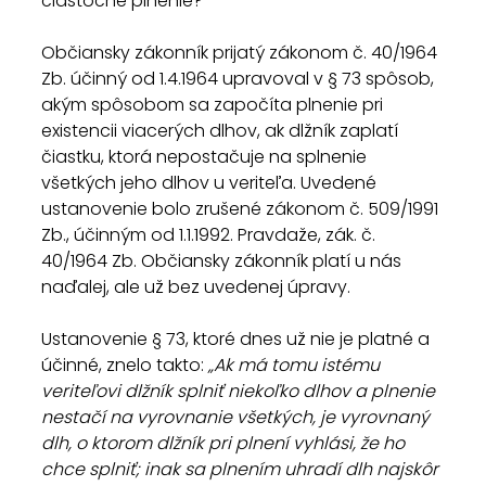
čiastočné plnenie?
Občiansky zákonník prijatý zákonom č. 40/1964 
Zb. účinný od 1.4.1964 upravoval v § 73 spôsob, 
akým spôsobom sa započíta plnenie pri 
existencii viacerých dlhov, ak dlžník zaplatí 
čiastku, ktorá nepostačuje na splnenie 
všetkých jeho dlhov u veriteľa. Uvedené 
ustanovenie bolo zrušené zákonom č. 509/1991 
Zb., účinným od 1.1.1992. Pravdaže, zák. č. 
40/1964 Zb. Občiansky zákonník platí u nás 
naďalej, ale už bez uvedenej úpravy.
Ustanovenie § 73, ktoré dnes už nie je platné a 
účinné, znelo takto: 
„Ak má tomu istému 
veriteľovi dlžník splniť niekoľko dlhov a plnenie 
nestačí na vyrovnanie všetkých, je vyrovnaný 
dlh, o ktorom dlžník pri plnení vyhlási, že ho 
chce splniť; inak sa plnením uhradí dlh najskôr 