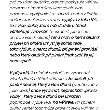
právní úkon dlužníka, kterým poskytuje věřiteli 
předmět plnění s úmyslem splnit svou 
povinnost vyplývající ze závazku nebo z jiného 
občanskoprávního vztahu, 
vyplývá z toho též, 
že z více dluhů, které má dlužník u téhož 
věřitele, je vyrovnán
 (nestačí-li plnění na 
úhradu všech dluhů) 
ten z nich, o němž dlužník 
projeví při plnění úmysl jej splnit, tedy 
takovýdluh, o němž dlužník při plnění prohlásí 
nebo který dlužník při plnění jinak určí, že jej 
chce splnit. 
V případě, že 
plnění nestačí na vyrovnání 
všech dluhů u téhož věřitele a 
že dlužník při 
plnění neurčil, který z více dluhů
 (popřípadě v 
jaké části) 
chce vyrovnat, nepřechází  ‚právo 
volby‘ , který z více dluhů byl uhrazen
, 
popřípadě v jaké výši, 
na věřitele. 
Při splnění 
dluhu věřitel totiž může projevit svou vůli jen v 