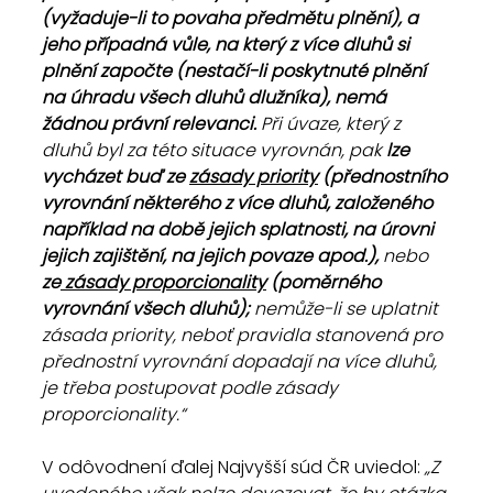
(vyžaduje-li to povaha předmětu plnění), a 
jeho případná vůle, na který z více dluhů si 
plnění započte (nestačí-li poskytnuté plnění 
na úhradu všech dluhů dlužníka), nemá 
žádnou právní relevanci. 
Při úvaze, který z 
dluhů byl za této situace vyrovnán, pak
 lze 
vycházet buď ze 
zásady priority
 (přednostního 
vyrovnání některého z více dluhů, založeného 
například na době jejich splatnosti, na úrovni 
jejich zajištění, na jejich povaze apod.), 
nebo
ze
 zásady proporcionality
 (poměrného 
vyrovnání všech dluhů); 
nemůže-li se uplatnit 
zásada priority, neboť pravidla stanovená pro 
přednostní vyrovnání dopadají na více dluhů, 
je třeba postupovat podle zásady 
proporcionality.“
V odôvodnení ďalej Najvyšší súd ČR uviedol: 
„Z 