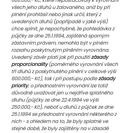
600.000,- Kč, které nepostačovaly k vyrovnání 
všech jeho dluhů u žalovaného, aniž by při 
plnění prohlásil nebo jinak určil, který z 
uvedených dluhů (popřípadě v jaké výši) 
chce splnit, je nepochybné, že pohledávka z 
půjčky ze dne 25.1.1994, zajištěná sporným 
zástavním právem, nemohla být v plném 
rozsahu poskytnutým plněním vyrovnána. 
Uvedený závěr platí jak při použití 
zásady 
proporcionality
 (poměrného vyrovnání všech 
tří dluhů z poskytnutého plnění v celkové výši 
600.000,- Kč), tak i při postupu podle 
zásady 
priority
; o přednostním vyrovnání lze totiž 
důvodně uvažovat jen u nejdříve splatného 
dluhu (půjčky ze dne 22.4.1994 ve výši 
250.000,- Kč), neboť u dluhů z půjček ze dne 
25.1.1994 se přednostní vyrovnání některého z 
nich - s ohledem na to, že byly splatné ve 
stejné době, že byly zajištěny na v zásadě 