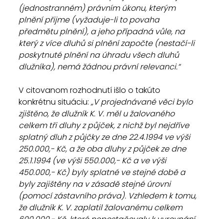
(jednostranném) právním úkonu, kterým 
plnění přijme (vyžaduje-li to povaha 
předmětu plnění), a jeho případná vůle, na 
který z více dluhů si plnění započte (nestačí-li 
poskytnuté plnění na úhradu všech dluhů 
dlužníka), nemá žádnou právní relevanci.“
V citovanom rozhodnutí išlo o takúto 
konkrétnu situáciu: 
„V projednávané věci bylo 
zjištěno, že dlužník K. V. měl u žalovaného 
celkem tři dluhy z půjček, z nichž byl nejdříve 
splatný dluh z půjčky ze dne 22.4.1994 ve výši 
250.000,- Kč, a že oba dluhy z půjček ze dne 
25.1.1994 (ve výši 550.000,- Kč a ve výši 
450.000,- Kč) byly splatné ve stejné době a 
byly zajištěny na v zásadě stejné úrovni 
(pomocí zástavního práva). Vzhledem k tomu, 
že dlužník K. V. zaplatil žalovanému celkem 