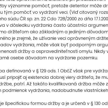
žby významne pomôcť, pretože detentor môže drž
 tým pomôcť vo vydržaní veci. (Viď citovaný rozs
ho súdu ČR sp. zn. 22 Cdo 728/2000 zo dňa 17.1.200
ctva v dôsledku vydržania často účastníci argumen
iamo držiteľom ako základným a jediným dôvodom
ného je zrejmé, že užívanie veci oprávneným držite
ladov vydržania, môže však byť podporným arg
enosti držby a ospravedlniteľnosti omylu. Nikdy v
samé osebe dôvodom na vydržanie pozemku.
 definovaná v § 129 ods. 1 ObčZ však pre vydržan
sí pripojiť aj existencia dobrej viery držiteľa, že m
ržbe, patrí. Až takáto kvalifikovaná držba môže za
h podmienok vydržania, nadobudnutie vlastnícke
 špecifickou formou držby a je určená v § 130 ods