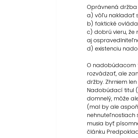
Oprávnená držba
a) vôľu nakladať 
b) faktické ovládan
c) dobrú vieru, že
aj ospravedlniteľ
d) existenciu nado
O nadobúdacom tit
rozvádzať, ale za
držby. Zhrniem len
Nadobúdací titul (
domnelý, môže ale
(mal by ale aspoň 
nehnuteľnostiach 
musia byť písomné
článku Predpoklad