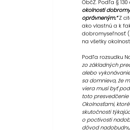
ObčZ. Podľa § 130 
okolnosti dobromys
oprávneným.“
 Z ci
ako vlastnú a k fa
dobromyseľnosť (d
na všetky okolnosti
Podľa rozsudku Naj
zo základných pred
alebo vykonávanie p
sa domnieva, že mu 
viera musí byť pod
toto presvedčenie 
Okolnosťami, ktoré 
skutočnosti týkaj
o poctivosti nadobu
dôvod nadobudnut