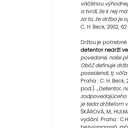
väčšinou výhodnej
a tvrdí, že k nej 
za to, že držba je 
C. H. Beck, 2002, 62 
Držbu je potrebné 
detentor nedrží v
povedané, naše pla
ObčZ definuje držb
possidendi, tj. vôľ
Praha : C. H. Beck,
pod.). 
„Detentor, n
zodpovedajúceho 
je teda držiteľom 
ŠKÁROVÁ, M., HULMÁK
vydání. Praha : C.H
bezvýznamná, môže