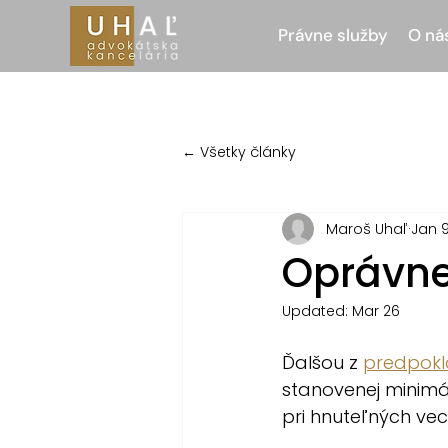
Právne služby
O ná
← Všetky články
Maroš Uhaľ
Jan 9
Oprávne
Updated:
Mar 26
Ďalšou z 
predpokl
stanovenej minimál
pri hnuteľných vec