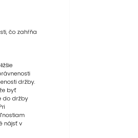
sti, čo zahŕňa 
žšie 
rávnenosti 
enosti držby. 
že byť 
e do držby 
ri 
eľnostiam 
 nájsť v 