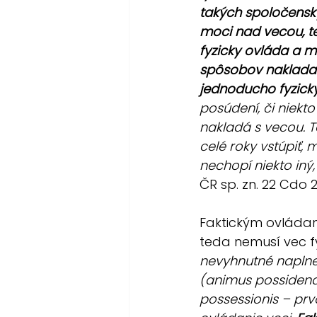
takých spoločensk
moci nad vecou, te
fyzicky ovláda a m
spôsobov nakladani
jednoducho fyzick
posúdení, či niekt
nakladá s vecou. T
celé roky vstúpiť,
nechopí niekto iný,
ČR sp. zn. 22 Cdo 
Faktickým ovládan
teda nemusí vec fy
nevyhnutné naplne
(animus possidendi
possessionis – prv