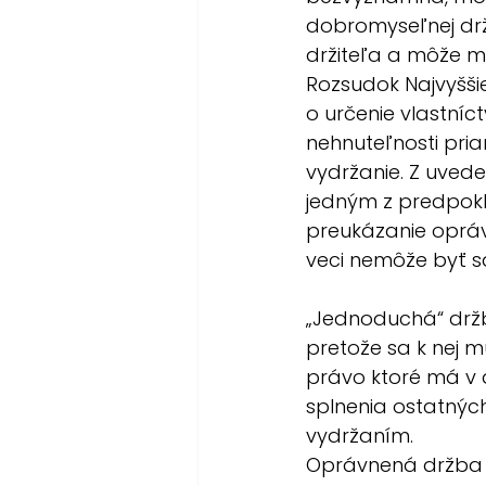
dobromyseľnej dr
držiteľa a môže mu
Rozsudok Najvyššie
o určenie vlastní
nehnuteľnosti pr
vydržanie. Z uvede
jedným z predpok
preukázanie oprávn
veci nemôže byť 
„Jednoduchá“ držba
pretože sa k nej mu
právo ktoré má v d
splnenia ostatnýc
vydržaním.
Oprávnená držba je