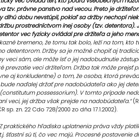
ticky vec ovláda ten, kto podľa všeobecných názo
a tzv. právne panstvo nad vecou. Preto je držiteľ
ky dlhú dobu nevstúpil, pokiaľ sa držby nechopí niekto
držbu prostredníctvom inej osoby (tzv. detentora). 
tentor vec fyzicky ovládal pre držiteľa a jeho men
kazné bremeno, že tomu tak bolo, leží na tom, kto tvr
ho detentorom. Držby sa je možné chopiť aj tradíciou
y veci sám, ale môže ísť o jej nadobudnutie zástup
ké prevzatie veci držiteľom. Držba tak môže prejsť 
e aj konkludentne) o tom, že osoba, ktorá prevádz
ju bude naďalej držať pre nadobúdateľa ako jej dete
constitutum possessorium). V tomto prípade nedô
ní veci, jej držba však prejde na nadobúdateľa.“
 (
R sp. zn. 22 Cdo 728/2000 zo dňa 17.1.2002).
Z praktického hľadiska uplatnenia práva vždy plati
.j. šťastní sú tí, čo vec majú. Procesné postavenie dr