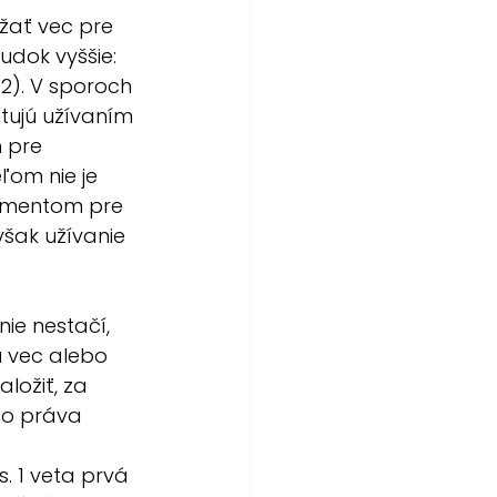
ať vec pre 
udok vyššie: 
2). V sporoch 
tujú užívaním 
 pre 
ľom nie je 
umentom pre 
šak užívanie 
ie nestačí, 
u vec alebo 
ložiť, za 
ho práva 
. 1 veta prvá 