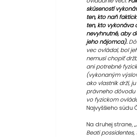
ovládanie veci. 
Fak
skúseností vykonáv
ten, kto naň faktic
ten, kto vykonáva 
nevyhnutné, aby de
jeho nájomca).
 Dô
vec ovládal, bol je
nemusí chopiť držb
ani potrebné fyzic
(vykonaným výslovn
ako vlastník drží, 
právneho dôvodu (
vo fyzickom ovláda
Najvyššieho súdu Č
Na druhej strane, „
Beati possidentes, t