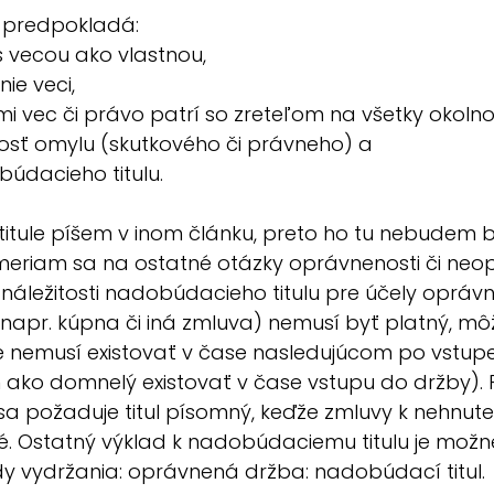
 predpokladá:
s vecou ako vlastnou,
ie veci,
 mi vec či právo patrí so zreteľom na všetky okolno
nosť omylu (skutkového či právneho) a
búdacieho titulu.
ule píšem v inom článku, preto ho tu nebudem bli
meriam sa na ostatné otázky oprávnenosti či neop
 náležitosti nadobúdacieho titulu pre účely oprávn
napr. kúpna či iná zmluva) nemusí byť platný, mô
 nemusí existovať v čase nasledujúcom po vstup
ako domnelý existovať v čase vstupu do držby). P
sa požaduje titul písomný, keďže zmluvy k nehnut
. Ostatný výklad k nadobúdaciemu titulu je možné
y vydržania: oprávnená držba: nadobúdací titul.