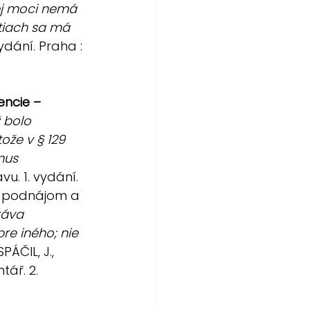
ej moci nemá 
stiach sa má 
ydání. Praha : 
encie – 
 bolo 
ože v § 129 
mus 
u. 1. vydání. 
om, podnájom a 
ráva 
 iného; nie 
SPÁČIL, J., 
ář. 2. 