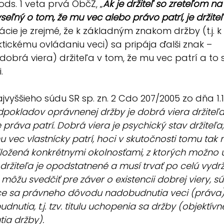
ods. 1 veta prvá ObčZ, „
Ak je držiteľ so zreteľom na
eľný o tom, že mu vec alebo právo patrí, je držite
tácie je zrejmé, že k základným znakom držby (t.j. k 
ktickému ovládaniu veci) sa pripája ďalši znak – 
obrá viera) držiteľa v tom, že mu vec patrí a to 
.
vyššieho súdu SR sp. zn. 2 Cdo 207/2005 zo dňa 1.1.
pokladov oprávnenej držby je dobrá viera držiteľa
ráva patrí. Dobrá viera je psychický stav držiteľa; 
vec vlastnícky patrí, hoci v skutočnosti tomu tak n
ložená konkrétnymi okolnosťami, z ktorých možno u
držiteľa je opodstatnené a musí trvať po celú vydr
môžu svedčiť pre záver o existencii dobrej viery, sú
úce sa právneho dôvodu nadobudnutia veci (práva)
dnutia, t.j. tzv. titulu uchopenia sa držby (objektí
ia držby).