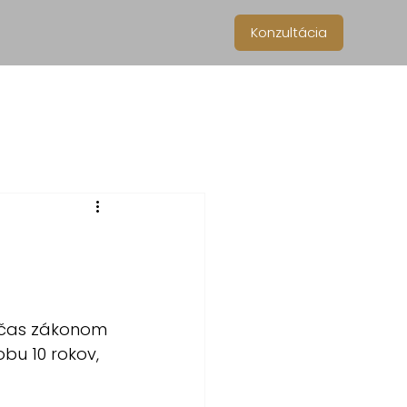
Konzultácia
očas zákonom 
bu 10 rokov, 