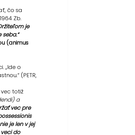
ť, čo sa 
1964 Zb. 
Držiteľom je 
 seba.“
ou (animus 
. „Ide o 
stnou.“ (PETR, 
vec totiž 
endi) a 
ržať vec pre 
ossessionis 
 je len v jej 
veci do 