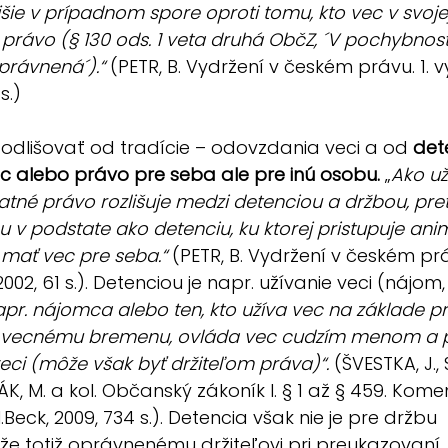
šie v prípadnom spore oproti tomu, kto vec v svoj
má právo (§ 130 ods. 1 veta druhá ObčZ, ´V pochybno
oprávnená´).“
 (PETR, B. Vydržení v českém právu. 1. v
s.)
odlišovať od tradície – odovzdania veci a od 
det
ec alebo právo pre seba ale pre inú osobu.
 „
Ako už
tné právo rozlišuje medzi detenciou a držbou, pret
u v podstate ako detenciu, ku ktorej pristupuje ani
a mať vec pre seba.“
 (PETR, B. Vydržení v českém práv
 2002, 61 s.). Detenciou je napr. užívanie veci (náj
apr. nájomca alebo ten, kto užíva vec na základe p
vecnému bremenu, ovláda vec cudzím menom a pre
veci (môže však byť držiteľom práva)“.
 (ŠVESTKA, J., 
, M. a kol. Občanský zákoník I. § 1 až § 459. Koment
.Beck, 2009, 734 s.). Detencia však nie je pre držbu 
 totiž oprávnenému držiteľovi pri preukazovaní 