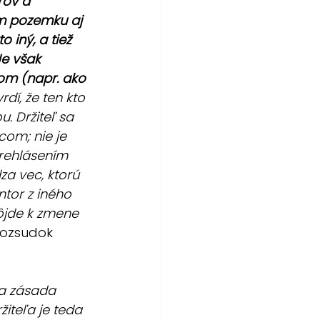
rov a 
om pozemku aj 
 iný, a tiež 
Je však 
om (napr. ako 
dí, že ten kto 
. Držiteľ sa 
com; nie je 
prehlásením 
a vec, ktorú 
ntor z iného 
jde k zmene 
Rozsudok 
la zásada 
žiteľa je teda 