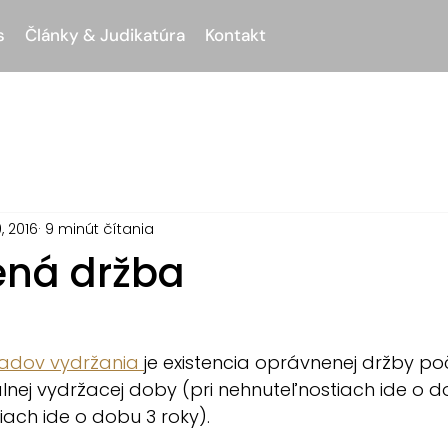
s
Články & Judikatúra
Kontakt
, 2016
9 minút čítania
ná držba
adov vydržania 
je existencia oprávnenej držby p
nej vydržacej doby (pri nehnuteľnostiach ide o do
iach ide o dobu 3 roky).