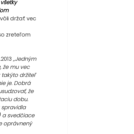
 všetky 
ľom 
vôli držať vec 
so zreteľom 
2013 
„Jedným 
, že mu vec 
takýto držiteľ 
ie je. Dobrá 
sudzovať, že 
žaciu dobu. 
 spravidla 
 a svedčiace 
vne oprávnený 