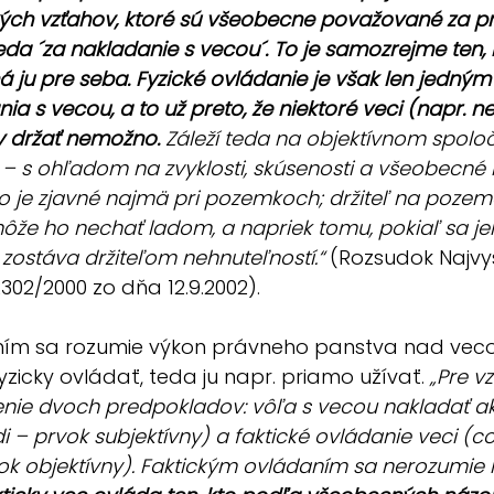
ých vzťahov, ktoré sú všeobecne považované za pr
da ´za nakladanie s vecou´. To je samozrejme ten, 
á ju pre seba. Fyzické ovládanie je však len jedný
a s vecou, a to už preto, že niektoré veci (napr. ne
y držať nemožno.
 Záleží teda na objektívnom spol
o – s ohľadom na zvyklosti, skúsenosti a všeobecné 
o je zjavné najmä pri pozemkoch; držiteľ na poze
 môže ho nechať ladom, a napriek tomu, pokiaľ sa je
 zostáva držiteľom nehnuteľností.“
 (Rozsudok Najvy
2302/2000 zo dňa 12.9.2002).
ím sa rozumie výkon právneho panstva nad vecou.
zicky ovládať, teda ju napr. priamo užívať. 
„Pre vz
nie dvoch predpokladov: vôľa s vecou nakladať ak
 – prvok subjektívny) a faktické ovládanie veci (c
ok objektívny). Faktickým ovládaním sa nerozumie l