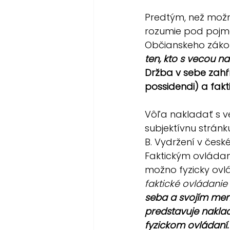
Predtým, než možn
rozumie pod pojmom
Občianskeho zákonn
ten, kto s vecou n
Držba v sebe zahŕ
possidendi) a fakt
Vôľa nakladať s ve
subjektívnu stránk
B. Vydržení v české
Faktickým ovládaní
možno fyzicky ovlá
faktické ovládanie 
seba a svojím meno
predstavuje naklad
fyzickom ovládaní.