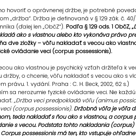
o hovoriť o oprávnenej držbe, je potrebné poveda
 „držba“. Držba je definovaná v § 129 zák. č. 40/
íka (ďalej len „ObčZ“). 
Podľa § 129 ods. 1 ObčZ, „
akladá ako s vlastnou alebo kto vykonáva právo pre
ňa dve zložky – vôľu nakladať s vecou ako vlastn
ické ovládanie veci (corpus possessionis).
cou ako vlastnou je psychický vzťah držiteľa k veci
u držby, o chcenie, vôľu nakladať s vecou ako s vla
m právu. 1. vydání. Praha : C. H. Beck, 2002, 62 s.)
m sa nerozumie fyzické ovládanie veci. Nie každú 
dať. 
„Držba veci predpokladá vôľu (animus possid
veci (corpus possessionis). 
Držobná vôľa je vôľa d
m, teda nakladať s ňou ako s vlastnou, a corpus p
anie s vecou. Podstata tohto nakladania (corpus) nie
 Corpus possessionis má ten, kto vstupuje ohľadne 