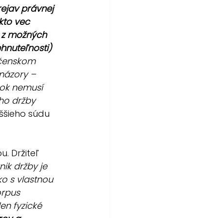
ejav právnej 
kto vec 
m z možných 
hnuteľnosti) 
očenskom 
názory – 
mok nemusí 
ho držby 
ššieho súdu 
 Držiteľ 
nik držby je 
o s vlastnou 
orpus 
en fyzické 