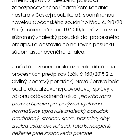
Zmena úpravy znaleckého posudku  
zabezpečovaného účastníkom konania 
nastala v Českej republike až  spomínanou 
novelou Občanského soudního řádu č. 218/2011 
Sb. (s  účinnosťou od 1.9.2011), ktorá zakotvila 
súkromný znalecký posudok do  procesného 
predpisu a postavila ho na roveň posudku 
súdom ustanoveného  znalca.
U nás táto zmena prišla až s  rekodifikáciou 
procesných predpisov (zák. č. 160/2015 Z.z. 
Civilný  sporový poriadok). Nová úprava bola 
podľa aktualizovanej dôvodovej  správy k 
zákonu odôvodnená takto: 
„Navrhovaná 
právna úprava po  prvýkrát výslovne 
normatívne upravuje znalecký posudok 
predložený  stranou sporu bez toho, aby 
znalca ustanovoval súd. Toto koncepčné  
riešenie plne zodpovedá povahe 