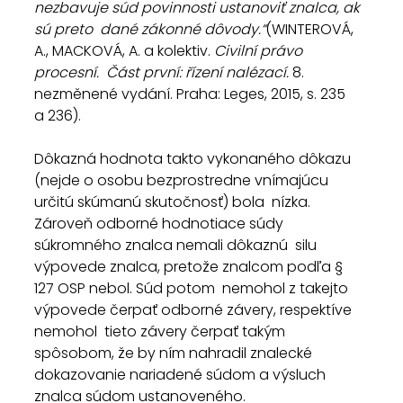
nezbavuje súd povinnosti ustanoviť znalca, ak 
sú preto  dané zákonné dôvody.“
(WINTEROVÁ, 
A., MACKOVÁ, A. a kolektiv. 
Civilní právo 
procesní.  Část první: řízení nalézací. 
8. 
nezměnené vydání. Praha: Leges, 2015, s. 235 
a 236).
Dôkazná hodnota takto vykonaného dôkazu  
(nejde o osobu bezprostredne vnímajúcu 
určitú skúmanú skutočnosť) bola  nízka. 
Zároveň odborné hodnotiace súdy 
súkromného znalca nemali dôkaznú  silu 
výpovede znalca, pretože znalcom podľa § 
127 OSP nebol. Súd potom  nemohol z takejto 
výpovede čerpať odborné závery, respektíve 
nemohol  tieto závery čerpať takým 
spôsobom, že by ním nahradil znalecké  
dokazovanie nariadené súdom a výsluch 
znalca súdom ustanoveného.