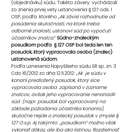
(objednávku) súdu. Takéto závery  vychádzali 
zo znenia prvej vety ustanovenia § 127 ods. 1 
OSP, podľa  ktorého „
Ak závisí rozhodnutie od 
posúdenia skutočností, na ktoré treba 
odborné znalosti, ustanoví súd po vypočutí 
účastníkov znalca.
“ 
Súdno-znaleckým 
posudkom podľa  § 127 OSP bol teda len ten 
posudok, ktorý vypracovala osoba (znalec) 
ustanovená súdom.
Podľa uznesenia Najvyššieho súdu SR sp. zn. 3 
Cdo 16/2012 zo dňa 12.11.2012: „
Ak  je súdu v 
konaní predložený posudok, ktorý síce 
vypracovala osoba  zapísaná v zozname 
znalcov, avšak jeho vypracovanie nenariadil 
súd  (napr. posudok bol vypracovaný na 
základe požiadania účastníka konania),  
skutočne nejde o znalecký posudok v zmysle § 
127 O.s.p. Aj takýmto  „posudkom“ možno však 
vykonať dôkaz, ale iba ako listinou. Rozdielnosť 