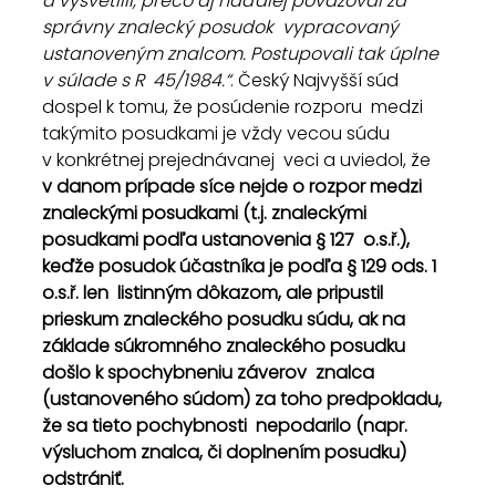
a vysvetlili, prečo aj naďalej považoval za 
správny znalecký posudok  vypracovaný 
ustanoveným znalcom. Postupovali tak úplne 
v súlade s R  45/1984.“
. Český Najvyšší súd 
dospel k tomu, že posúdenie rozporu  medzi 
takýmito posudkami je vždy vecou súdu 
v konkrétnej prejednávanej  veci a uviedol, že 
v danom prípade síce ­­nejde o rozpor medzi  
znaleckými posudkami (t.j. znaleckými 
posudkami podľa ustanovenia § 127  o.s.ř.), 
keďže posudok účastníka je podľa § 129 ods. 1 
o.s.ř. len  listinným dôkazom, ale pripustil 
prieskum znaleckého posudku súdu, ak na  
základe súkromného znaleckého posudku 
došlo k spochybneniu záverov  znalca 
(ustanoveného súdom) za toho predpokladu, 
že sa tieto pochybnosti  nepodarilo (napr. 
výsluchom znalca, či doplnením posudku) 
odstrániť.