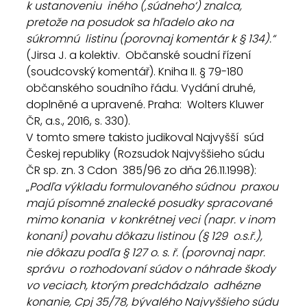
k ustanoveniu  iného (‚súdneho‘) znalca, 
pretože na posudok sa hľadelo ako na 
súkromnú  listinu (porovnaj komentár k § 134).“ 
(Jirsa J. a kolektiv.  Občanské soudní řízení 
(soudcovský komentář). Kniha II. § 79-180  
občanského soudního řádu. Vydání druhé, 
doplněné a upravené. Praha:  Wolters Kluwer 
ČR, a.s., 2016, s. 330).
V tomto smere takisto judikoval Najvyšší  súd 
Českej republiky (Rozsudok Najvyššieho súdu 
ČR sp. zn. 3 Cdon  385/96 zo dňa 26.11.1998): 
„
Podľa výkladu formulovaného súdnou  praxou 
majú písomné znalecké posudky spracované 
mimo konania  v konkrétnej veci (napr. v inom 
konaní) povahu dôkazu listinou (§ 129  o.s.ř.), 
nie dôkazu podľa § 127 o. s. ř. (porovnaj napr. 
správu  o rozhodovaní súdov o náhrade škody 
vo veciach, ktorým predchádzalo  adhézne 
konanie, Cpj 35/78, bývalého Najvyššieho súdu 