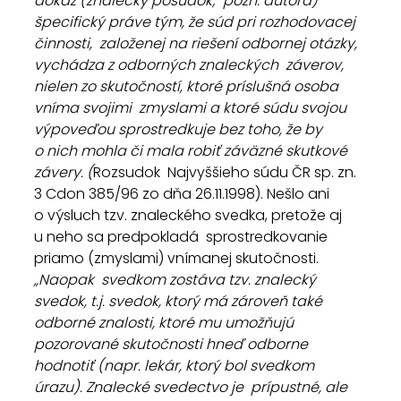
dôkaz (znalecký posudok;  pozn. autora) 
špecifický práve tým, že súd pri rozhodovacej 
činnosti,  založenej na riešení odbornej otázky, 
vychádza z odborných znaleckých  záverov, 
nielen zo skutočností, ktoré príslušná osoba 
vníma svojimi  zmyslami a ktoré súdu svojou 
výpoveďou sprostredkuje bez toho, že by  
o nich mohla či mala robiť záväzné skutkové 
závery. (
Rozsudok  Najvyššieho súdu ČR sp. zn. 
3 Cdon 385/96 zo dňa 26.11.1998). Nešlo ani  
o výsluch tzv. znaleckého svedka, pretože aj 
u neho sa predpokladá  sprostredkovanie 
priamo (zmyslami) vnímanej skutočnosti. 
„Naopak  svedkom zostáva tzv. znalecký 
svedok, t.j. svedok, ktorý má zároveň také  
odborné znalosti, ktoré mu umožňujú 
pozorované skutočnosti hneď odborne  
hodnotiť (napr. lekár, ktorý bol svedkom 
úrazu). Znalecké svedectvo je  prípustné, ale 