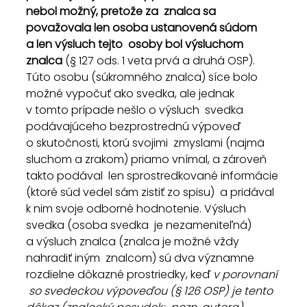
nebol možný, pretože za  znalca sa 
považovala len osoba ustanovená súdom 
a len výsluch tejto  osoby bol výsluchom 
znalca 
(§ 127 ods. 1 veta prvá a druhá OSP).
Túto osobu (súkromného znalca) síce bolo  
možné vypočuť ako svedka, ale jednak 
v tomto prípade nešlo o výsluch  svedka 
podávajúceho bezprostrednú výpoveď 
o skutočnosti, ktorú svojimi  zmyslami (najmä 
sluchom a zrakom) priamo vnímal, a zároveň 
takto podával  len sprostredkované informácie 
(ktoré súd vedel sám zistiť zo spisu)  a pridával 
k nim svoje odborné hodnotenie. Výsluch 
svedka (osoba svedka  je nezameniteľná) 
a výsluch znalca (znalca je možné vždy 
nahradiť iným  znalcom) sú dva významne 
rozdielne dôkazné prostriedky, keď 
v porovnaní 
 so svedeckou výpoveďou (§ 126 OSP) je tento 