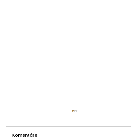
Predkupné právo spoluvlastníka -
premlčacia doba pri nahradení
prejavu vôle
Komentáre
V článku Zákonné predkupné právo