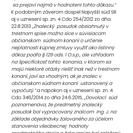
 sa prejaví najmä v hodnotení tohto dôkazu.“
K podobným záverom dospel Najvyšší súd SR 
aj v uznesení sp. zn. 4 Cdo 254/2012 zo dňa 
22.8.2013 
„Znalecký  posudok obsiahnutý v 
trestnom spise možno síce v súvisiacom 
občianskom  súdnom konaní o určenie 
neplatnosti kúpnej zmluvy využiť ako listinný  
dôkaz podľa § 129 ods. 1 O.s.p., ale vzhľadom 
na špecifickosť tohto  konania, v ktorom sa 
majú niektoré otázky riešiť inak než v trestnom  
konaní, javí sa vhodným, ak je znalec v 
občianskom súdnom konaní  ustanovený a 
vypočutý.“ 
a napokon aj v uznesení sp. zn. 4 
Cdo 346/2014 zo dňa 24.6.2015, 
„Dovolací  súd 
poznamenáva, že predmetný znalecký 
posudok bol vypracovaný znalcom  Ing. J. na 
základe objednávky žalovaného za účelom 
stanovenia všeobecnej  hodnoty 