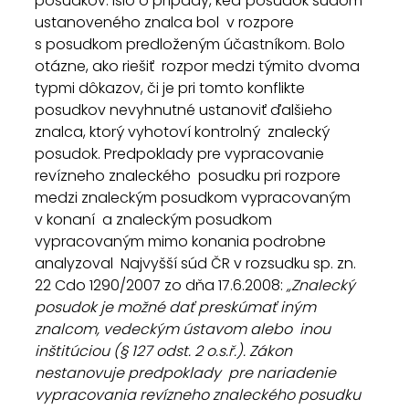
posudkov. Išlo o prípady, keď posudok súdom 
ustanoveného znalca bol  v rozpore 
s posudkom predloženým účastníkom. Bolo 
otázne, ako riešiť  rozpor medzi týmito dvoma 
typmi dôkazov, či je pri tomto konflikte  
posudkov nevyhnutné ustanoviť ďalšieho 
znalca, ktorý vyhotoví kontrolný  znalecký 
posudok. Predpoklady pre vypracovanie 
revízneho znaleckého  posudku pri rozpore 
medzi znaleckým posudkom vypracovaným 
v konaní  a znaleckým posudkom 
vypracovaným mimo konania podrobne 
analyzoval  Najvyšší súd ČR v rozsudku sp. zn. 
22 Cdo 1290/2007 zo dňa 17.6.2008: 
„Znalecký  
posudok je možné dať preskúmať iným 
znalcom, vedeckým ústavom alebo  inou 
inštitúciou (§ 127 odst. 2 o.s.ř.). Zákon 
nestanovuje predpoklady  pre nariadenie 
vypracovania revízneho znaleckého posudku 