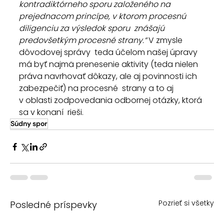
kontradiktórneho sporu založeného na  
prejednacom princípe, v ktorom procesnú 
diligenciu za výsledok sporu  znášajú 
predovšetkým procesné strany.“
 V zmysle 
dôvodovej správy  teda účelom našej úpravy 
má byť najmä prenesenie aktivity (teda nielen  
práva navrhovať dôkazy, ale aj povinnosti ich 
zabezpečiť) na procesné  strany a to aj 
v oblasti zodpovedania odbornej otázky, ktorá 
sa v konaní  rieši.
Súdny spor
Pozrieť si všetky
Posledné príspevky