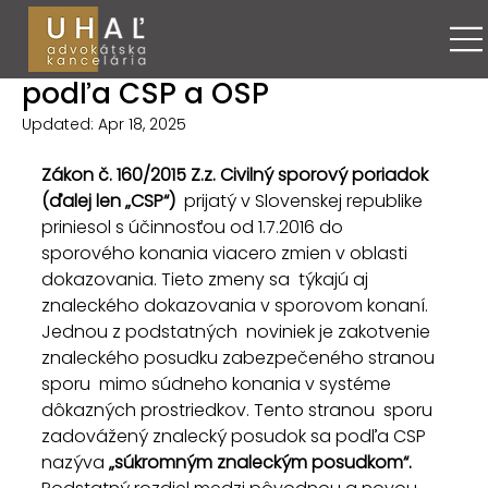
Maroš Uhaľ
Jul 29, 2017
7 minút čítania
Súkromný znalecký posudok
podľa CSP a OSP
Updated:
Apr 18, 2025
Zákon č. 160/2015 Z.z. Civilný sporový poriadok 
(ďalej len „CSP“)
  prijatý v Slovenskej republike 
priniesol s účinnosťou od 1.7.2016 do  
sporového konania viacero zmien v oblasti 
dokazovania. Tieto zmeny sa  týkajú aj 
znaleckého dokazovania v sporovom konaní. 
Jednou z podstatných  noviniek je zakotvenie 
znaleckého posudku zabezpečeného stranou 
sporu  mimo súdneho konania v systéme 
dôkazných prostriedkov. Tento stranou  sporu 
zadovážený znalecký posudok sa podľa CSP 
nazýva 
„súkromným znaleckým posudkom“.