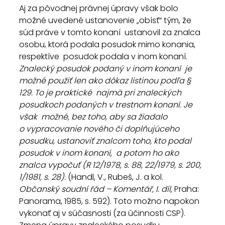
Aj za pôvodnej právnej úpravy však bolo  
možné uvedené ustanovenie „obísť“ tým, že 
súd práve v tomto konaní  ustanovil za znalca 
osobu, ktorá podala posudok mimo konania, 
respektíve  posudok podala v inom konaní. 
Znalecký posudok podaný v inom konaní  je 
možné použiť len ako dôkaz listinou podľa § 
129. To je praktické  najmä pri znaleckých 
posudkoch podaných v trestnom konaní. Je 
však  možné, bez toho, aby sa žiadalo 
o vypracovanie nového či doplňujúceho  
posudku, ustanoviť znalcom toho, kto podal 
posudok v inom konaní,  a potom ho ako 
znalca vypočuť (R 12/1978, s. 88, 22/1979, s. 200,  
1/1981, s. 28).
 (Handl, V., Rubeš, J. a kol. 
Občanský soudní řád – Komentář, I. díl,
 Praha: 
Panorama, 1985, s. 592). Toto možno napokon 
vykonať aj v súčasnosti (za účinnosti CSP).