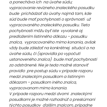
a ponecháva ich  na úvahe súdu; 
vypracovanie revízneho znaleckého posudku 
bude  prichádzať do úvahy najmä tam, kde 
súd bude mať pochybnosti o správnosti  už 
vypracovaného znaleckého posudku. Tieto 
pochybnosti môžu byť iste  vyvolané aj 
predložením listinného dôkazu – posudku 
znalca,  vypracovaného mimo konania, avšak 
vždy bude záležať na konkrétnej  situácii a na 
úvahe súdu, či (spravidla po vypočutí 
ustanoveného znalca)  bude mať pochybnosti 
za odstránené. Nie je teda možné stanoviť 
pravidlo  pre postup súdu v prípade rozporu 
medzi znaleckým posudkom a listinným  
dôkazom – posudkom iného znalca, 
vypracovanom mimo konania.
V prípade rozporu medzi dvomi  znaleckými 
posudkami je možné rozhodnúť o preskúmaní 
týchto posudkov  ďalším znalcom, prípadne 