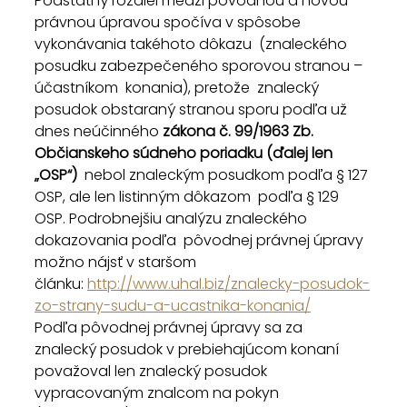
Podstatný rozdiel medzi pôvodnou a novou  
právnou úpravou spočíva v spôsobe 
vykonávania takéhoto dôkazu  (znaleckého 
posudku zabezpečeného sporovou stranou – 
účastníkom  konania), pretože  znalecký 
posudok obstaraný stranou sporu podľa už  
dnes neúčinného 
zákona č. 99/1963 Zb. 
Občianskeho súdneho poriadku (ďalej len 
„OSP“)
  nebol znaleckým posudkom podľa § 127 
OSP, ale len listinným dôkazom  podľa § 129 
OSP. Podrobnejšiu analýzu znaleckého 
dokazovania podľa  pôvodnej právnej úpravy 
možno nájsť v staršom 
článku: 
http://www.uhal.biz/znalecky-posudok-
zo-strany-sudu-a-ucastnika-konania/
Podľa pôvodnej právnej úpravy sa za  
znalecký posudok v prebiehajúcom konaní 
považoval len znalecký posudok  
vypracovaným znalcom na pokyn 