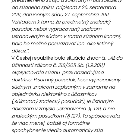
predmetného stroja a žalovaným bol založený 
do súdneho spisu  prípisom z 26. septembra 
2011, doručeným súdu 27. septembra 2011.  
Vzhľadom k tomu, že predmetný znalecký 
posudok nebol vypracovaný znalcom  
ustanoveným súdom v tomto súdnom konaní, 
bolo ho možné posudzovať len  ako listinný 
dôkaz.“
.
V Českej republike bola situácia zhodná.
  „Až do 
účinnosti zákona č. 218/2011 Sb. (1.9.2011) 
ovplyvňovala súdnu  prax nasledujúca 
doktrína: Písomný posudok, hoci vypracovaný 
súdnym  znalcom zapísaným v zozname na 
objednávku niektorého z účastníkov  
(‚súkromný znalecký posudok‘), je listinným 
dôkazom v zmysle ustanovenia  §  129, a nie 
znaleckým posudkom (§ 127). To spôsobovalo, 
že viac menej  každé aj formálne 
spochybnenie viedlo automaticky súd 