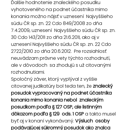
Ďalšie hodnotenie znaleckého posudku  
vyhotoveného na podnet účastníka mimo 
konania možno nájsť v uznesení  Najvyššieho 
súdu ČR sp. zn. 22 Cdo 849/2008 zo dňa 
7.4.2009, uznesení  Najvyššieho súdu ČR sp. zn. 
30 Cdo 143/2011 zo dňa 21.6.2011, ako aj v  
uznesení Najvyššieho súdu ČR sp. zn. 22 Cdo 
2722/2010 zo dňa 20.6.2012.  Pre rozsiahlosť 
neuvádzam právne vety týchto rozhodnutí, 
ale v dôvodoch  sa zhodujú s už citovanými 
rozhodnutiami.
Spoločný záver, ktorý vyplýval z vyššie 
citovanej judikatúry bol teda ten, že 
znalecký  
posudok vypracovaný na podnet účastníka 
konania mimo konania nebol  znaleckým 
posudkom podľa § 127 OSP, ale listinným 
dôkazom podľa § 129  ods. 1 OSP
 a takto musel 
byť aj v konaní vykonávaný. 
Výsluch  osoby 
podávajúcej súkromný posudok ako znalca 