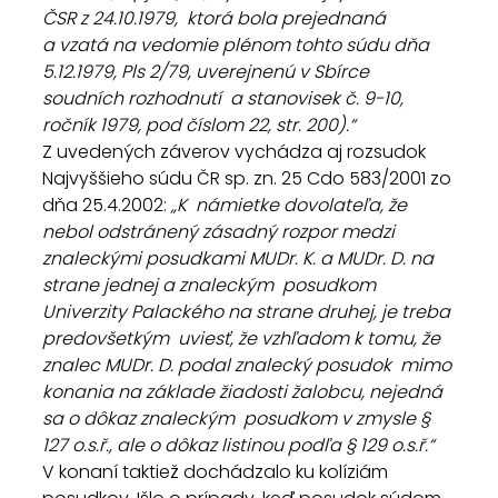
ČSR z 24.10.1979,  ktorá bola prejednaná 
a vzatá na vedomie plénom tohto súdu dňa  
5.12.1979, Pls 2/79, uverejnenú v Sbírce 
soudních rozhodnutí  a stanovisek č. 9-10, 
ročník 1979, pod číslom 22, str. 200).“
Z uvedených záverov vychádza aj rozsudok 
Najvyššieho súdu ČR sp. zn. 25 Cdo 583/2001 zo 
dňa 25.4.2002: 
„K  námietke dovolateľa, že 
nebol odstránený zásadný rozpor medzi  
znaleckými posudkami MUDr. K. a MUDr. D. na 
strane jednej a znaleckým  posudkom 
Univerzity Palackého na strane druhej, je treba 
predovšetkým  uviesť, že vzhľadom k tomu, že 
znalec MUDr. D. podal znalecký posudok  mimo 
konania na základe žiadosti žalobcu, nejedná 
sa o dôkaz znaleckým  posudkom v zmysle § 
127 o.s.ř., ale o dôkaz listinou podľa § 129 o.s.ř.“
V konaní taktiež dochádzalo ku kolíziám  