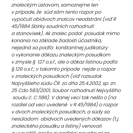
znaleckým ústavom, samozrejme len 
v prípade, že  súd sám tento rozpor po 
vypočutí obidvoch znalcov neodstráni (viď R  
45/1984 Sbírky soudních rozhodnutí 
a stanovisek). Ak znalec podal  posudok mimo 
konania na základe žiadosti účastníka, 
nejedná sa podľa  konštantnej judikatúry 
o vykonanie dôkazu znaleckým posudkom 
v zmysle §  127 o.s.ř., ale o dôkaz listinou podľa 
§ 129 o.s.ř.; v takomto prípade  nejde o rozpor 
v znaleckých posudkoch (viď rozsudok 
Najvyššieho súdu ČR  zo dňa 25.4.2002, sp. zn. 
25 Cdo 583/2001, Soubor rozhodnutí Nejvyššího 
 soudu č. C 1186). V danej veci tak nešlo o (na 
rozdiel od veci uvedené  v R 45/1984) o rozpor 
v dvoch znaleckých posudkoch, a súdy sa 
nesúladom  obidvoch uvedených dôkazov (t.j. 
znaleckého posudku a listiny) venovali  