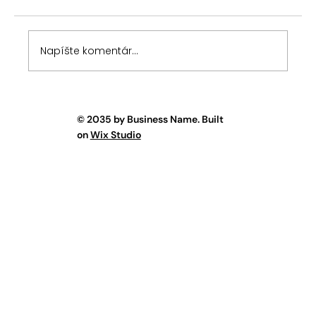
spoluvlastníka som poukázal na tri
spôsoby riešenia situácie pri porušení
predkupného práva podielového
Napíšte komentár...
spoluvlastníka v prípade, keď prevádzajúci
spoluvlastník nevyk
© 2035 by Business Name. Built
on
Wix Studio